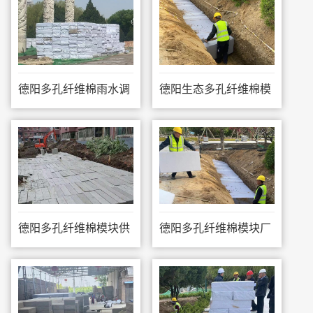
德阳多孔纤维棉雨水调
德阳生态多孔纤维棉模
蓄模块
块厂家
德阳多孔纤维棉模块供
德阳多孔纤维棉模块厂
应
家直销