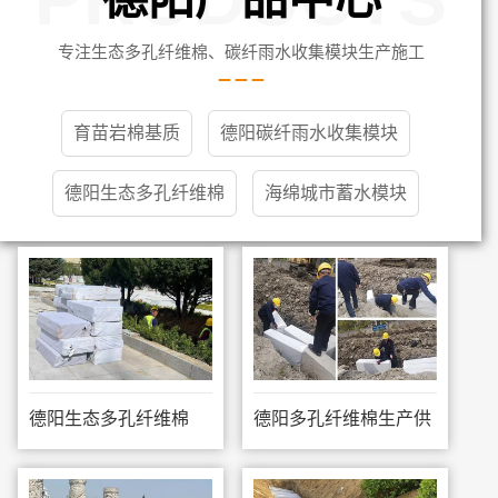
专注生态多孔纤维棉、碳纤雨水收集模块生产施工
育苗岩棉基质
德阳碳纤雨水收集模块
德阳生态多孔纤维棉
海绵城市蓄水模块
德阳生态多孔纤维棉
德阳多孔纤维棉生产供
应