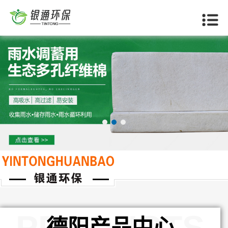
当前位置：
首页
>>
德阳产品中心
PRODUCTS
德阳产品中心