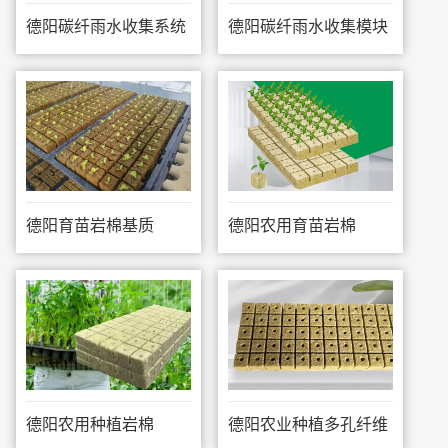
德阳碳纤雨水收集系统
德阳碳纤雨水收集模块
厂家
德阳育苗岩棉基质
德阳农用育苗岩棉
德阳农用种植岩棉
德阳农业种植多孔纤维