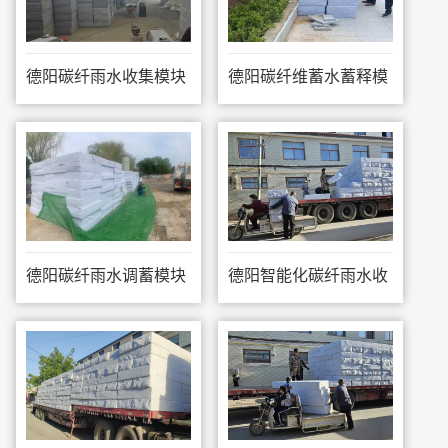
德阳碳纤雨水收集模块
德阳碳纤维蓄水蓄释模
块
德阳碳纤雨水调蓄模块
德阳智能化碳纤雨水收
集模块