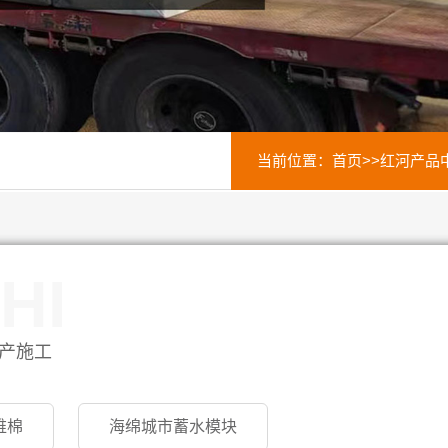
当前位置：
首页
>>
红河产品
HI
产施工
维棉
海绵城市蓄水模块