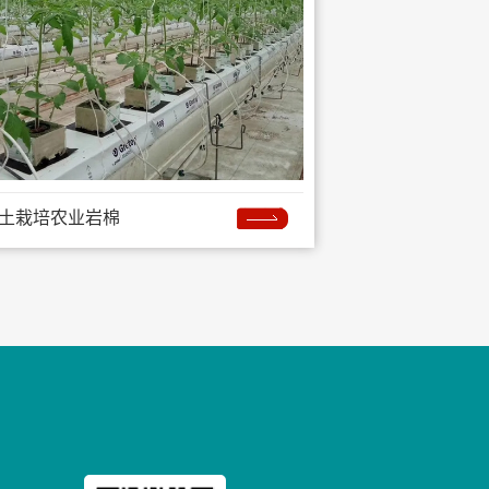
土栽培农业岩棉