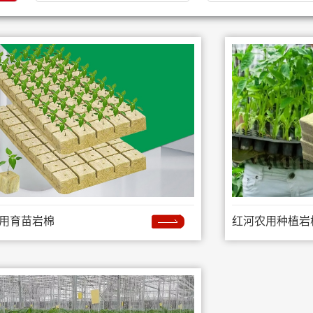
用育苗岩棉
红河农用种植岩