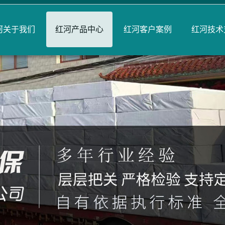
河关于我们
红河产品中心
红河客户案例
红河技术