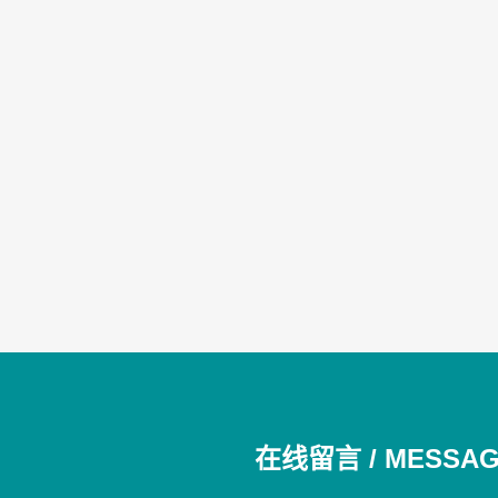
在线留言 / MESSA