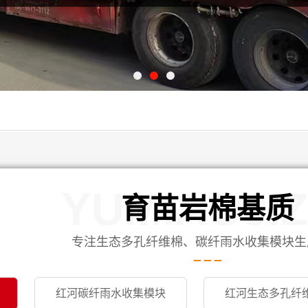
YUMIAOJIZ
育苗岩棉基质
专注生态多孔纤维棉、碳纤雨水收集模块生
红河碳纤雨水收集模块
红河生态多孔纤